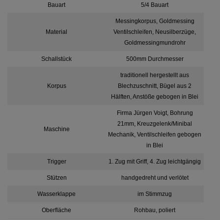
Bauart
5/4 Bauart
Messingkorpus, Goldmessing
Material
Ventilschleifen, Neusilberzüge,
Goldmessingmundrohr
Schallstück
500mm Durchmesser
traditionell hergestellt aus
Korpus
Blechzuschnitt, Bügel aus 2
Hälften, Anstöße gebogen in Blei
Firma Jürgen Voigt, Bohrung
21mm, Kreuzgelenk/Minibal
Maschine
Mechanik, Ventilschleifen gebogen
in Blei
Trigger
1. Zug mit Griff, 4. Zug leichtgängig
Stützen
handgedreht und verlötet
Wasserklappe
im Stimmzug
Oberfläche
Rohbau, poliert