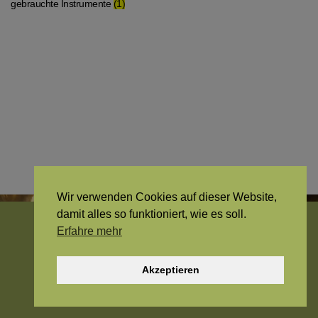
gebrauchte Instrumente
(1)
Wir verwenden Cookies auf dieser Website,
damit alles so funktioniert, wie es soll.
Erfahre mehr
© 2026 -
fridolin-webtainment
. Alle Rechte vorbehalten.
Akzeptieren